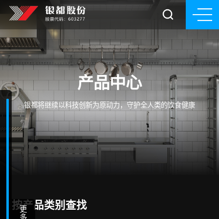
产品中心
银都将继续以科技创新为原动力，守护全人类的饮食健康
按产品类别查找
更
多