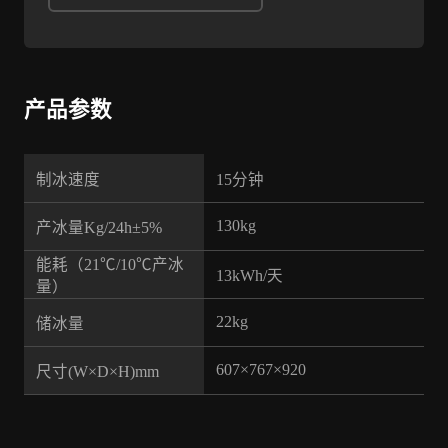
产品参数
制冰速度
15分钟
130kg
产冰量Kg/24h±5%
能耗（21℃/10℃产冰
13kWh/天
量）
22kg
储冰量
607×767×920
尺寸(W×D×H)mm