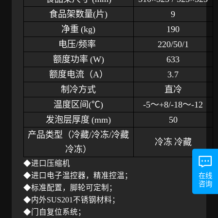
食品架数量
(片)
9
净重
(kg)
190
电压/频率
220/50/1
额度功率
(W)
633
额度电流（
A）
3.7
制冷方式
直冷
温度区间
(℃)
-5～+8/-18～-12
发泡层厚度
(mm)
50
产品类型（冷藏
/冷冻/冷藏
冷冻
冷藏
冷冻）
◆进口压缩机
◆进口电子温控器，精准控温；
在线
咨询
◆标准配置，脚轮可定制；
◆内外SUS201不锈钢材料；
◆门自复位系统；