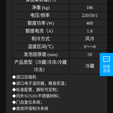
净重
(kg)
186
电压/频率
220/50/1
额度功率
(W)
400
额度电流（
A）
1.8
制冷方式
风冷
温度区间
(℃)
0～+8
发泡层厚度
(mm)
50
产品类型（冷藏
/冷冻/冷藏
冷藏
在线
冷冻）
咨询
◆进口压缩机
◆进口电子温控器，精准控温；
◆标准配置，脚轮可定制；
◆内外SUS201不锈钢材料；
◆门自复位系统；
◆高效环保制冷系统