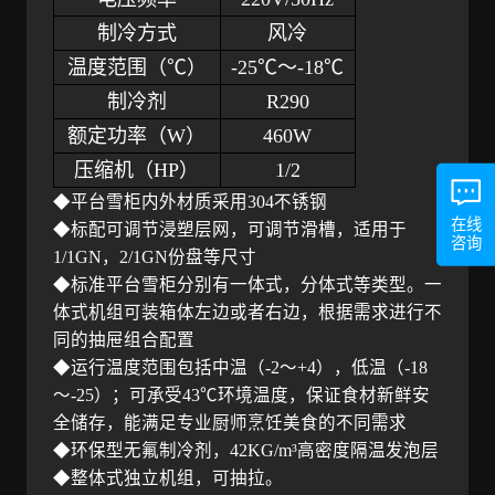
制冷方式
风冷
温度范围（
℃）
-25℃～-18℃
制冷剂
R290
额定功率（
W）
460W
压缩机（
HP）
1/2
◆平台雪柜内外材质采用304不锈钢
在线
◆标配可调节浸塑层网，可调节滑槽，适用于
咨询
1/1GN，2/1GN份盘等尺寸
◆标准平台雪柜分别有一体式，分体式等类型。一
体式机组可装箱体左边或者右边，根据需求进行不
同的抽屉组合配置
◆运行温度范围包括中温（-2～+4），低温（-18
～-25）；可承受43℃环境温度，保证食材新鲜安
全储存，能满足专业厨师烹饪美食的不同需求
◆环保型无氟制冷剂，42KG/m³高密度隔温发泡层
◆整体式独立机组，可抽拉。