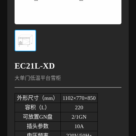
EC21L-XD
大单门低温平台雪柜
外形尺寸（
mm）
1102×770×850
容积（
L）
220
可放置
GN盘
2/1GN
插头参数
10A
电压频率
220V/50Hz