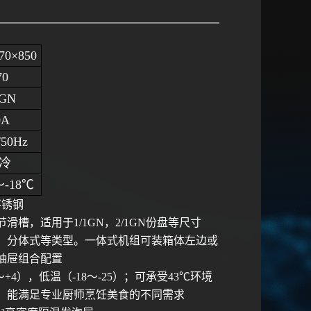
70×850
70
1GN
0A
/50Hz
冷
～-18℃
不锈钢
槽，适用于1/1GN，2/1GN份盘等尺寸
，分体式等类型。一体式机组可装箱体左边或
抽屉组合配置
4），低温（-18～-25）；可承受43℃环境
，能满足专业厨师烹饪美食的不同需求