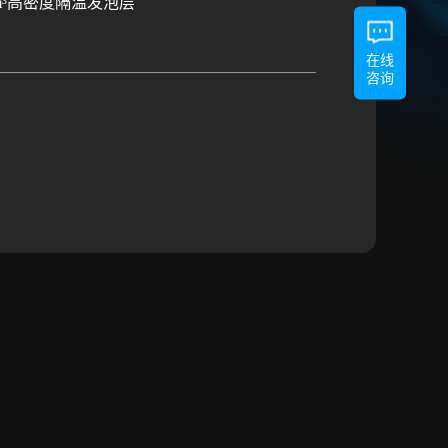
m³高密度隔温发泡层
在线
咨询