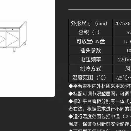
外形尺寸（
mm）
2075×6
容积（
L）
5
可放置
GN盘
1/
插头参数
1
电压频率
220V
制冷方式
风
温度范围（
℃）
-25℃
◆平台雪柜内外材质采用304
◆标配可调节浸塑层网，可调节滑
◆标准平台雪柜分别有一体式
者右边，根据需求进行不同的
◆运行温度范围包括中温（-2～+
温度，保证食材新鲜安全储存