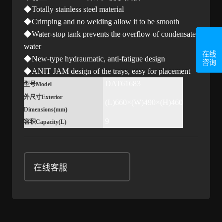
◆Totally stainless steel material
◆Crimping and no welding allow it to be smooth
◆Water-stop tank prevents the overflow of condensate
water
在线
◆New-type hydraumatic, anti-fatigue design
咨询
◆ANIT JAM design of the trays, easy for placement
DAT61683
型号Model
外尺寸Exterior
(L)660×(W)490×(H)460
Dimensions(mm)
9
容积Capacity(L)
在线客服