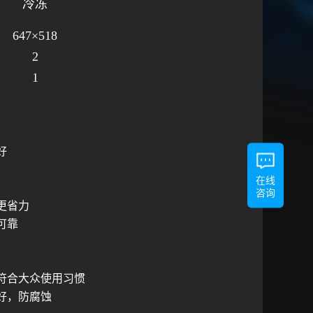
冷冻
647×518
2
1
好
在线
咨询
更省力
可靠
符合大众使用习惯
好，防腐蚀