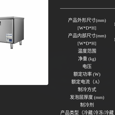
产品外形尺寸
(mm)
[W*D*H]
产品内部尺寸
(mm)
[W*D*H]
温度范围
净重
(kg)
电压
额定功率
(W)
额定电流（
A）
制冷方式
发泡层厚度
(mm)
制冷剂
产品类型（冷藏
/冷冻/冷藏