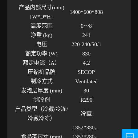
产品内部尺寸
(mm)
1400*600*808
[W*D*H]
温度范围
0～8
净重
(kg)
241
电压
220-240/50/1
额定功率
(W)
830
额定电流（
A）
4.2
压缩机品牌
SECOP
制冷方式
Ventilated
发泡层厚度
(mm)
30
制冷剂
R290
产品类型（冷藏
/冷冻/
冷藏
冷藏冷冻）
1352*330，
食品架尺寸
(mm)
1352*280，