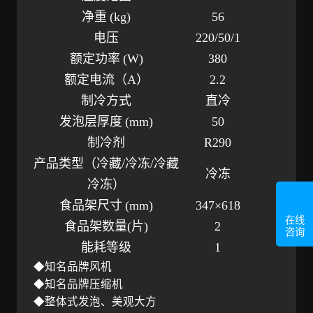
净重
(kg)
56
电压
220/50/1
额定功率
(W)
380
额定电流（
A）
2.2
制冷方式
直冷
发泡层厚度
(mm)
50
制冷剂
R290
产品类型（冷藏
/冷冻/冷藏
冷冻
冷冻）
食品架尺寸
(mm)
347×618
在线
食品架数量
(片)
2
咨询
能耗等级
1
◆知名品牌风机
◆知名品牌压缩机
◆整体式发泡、美观大方