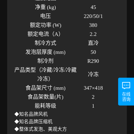
净重
(kg)
45
电压
220/50/1
额定功率
(W)
380
额定电流（
A）
2.2
制冷方式
直冷
发泡层厚度
(mm)
50
制冷剂
R290
产品类型（冷藏
/冷冻/冷藏
冷冻
冷冻）
食品架尺寸
(mm)
347×418
在线
食品架数量
(片)
2
咨询
能耗等级
1
◆知名品牌风机
◆知名品牌压缩机
◆整体式发泡、美观大方