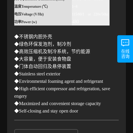
温度
Temperature (
℃
)
1~8
电压
Voltage (V/Hz)
115/60/1
or
220v/50hz
480
功率
Power (w)
◆不锈钢内胆外壳
◆绿色环保发泡剂，制冷剂
在线
◆高效压缩机及制冷系统，节约能源
咨询
◆大容量，便于安装食物盘
◆门体自动回归及悬停装置
◆
Stainless steel exterior
◆
Environmental foaming agent and refrigerant
◆
High efficient compressor and refrigeration, save
engery
◆
Maximized and convenient storage capacity
◆
Self-closing and stay open door