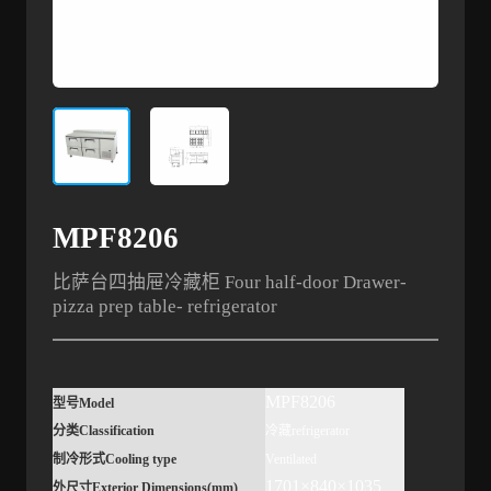
MPF8206
比萨台四抽屉冷藏柜 Four half-door Drawer-
pizza prep table- refrigerator
MPF8206
型号
Model
分类
Classification
冷藏
refrigerator
制冷形式
Cooling type
Ventilated
1701×840×1035
外尺寸
Exterior Dimensions(mm)