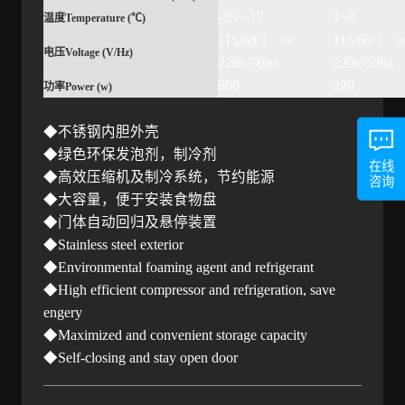
-25~-17
1~8
温度
Temperature (
℃
)
115/60/1 or
115/60/1 
电压
Voltage (V/Hz)
220v/50hz
220v/50hz
600
220
功率
Power (w)
◆不锈钢内胆外壳
◆绿色环保发泡剂，制冷剂
在线
◆高效压缩机及制冷系统，节约能源
咨询
◆大容量，便于安装食物盘
◆门体自动回归及悬停装置
◆
Stainless steel exterior
◆
Environmental foaming agent and refrigerant
◆
High efficient compressor and refrigeration, save
engery
◆
Maximized and convenient storage capacity
◆
Self-closing and stay open door