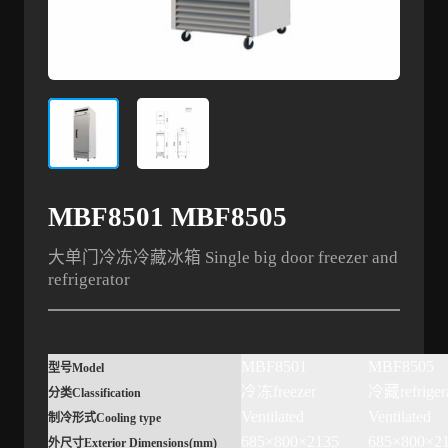
MBF8501 MBF8505
大单门冷冻冷藏冰箱 Single big door freezer and
refrigerator
MBF8501
MBF8505
型号
Model
冷冻freezer
冷藏refrigera
分类
Classification
Ventilated
Ventilated
制冷形式
Cooling type
685×800×2135
685×800×2
外尺寸
Exterior Dimensions(mm)