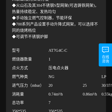
◆火山石及其
304
不锈钢
S
型网架
(
可选铸铁网架
)
，
热量持续稳定、发热均匀
◆手动独立燃气控制器，节能环保
◆
700
系列产品设置手动升降式网架，可以选择不
同的烧烤档位
◆可调节不锈钢炉脚
型号
AT7G4C-C
在线
燃烧器数量
1
咨询
点火方式
压电点火器
燃气种类
NG
LP
进气压力（mbar）
20
25
30/37/
消耗量
0.74m³/h
0.86m³/h
0.55kg
总功率
7
356*535
356*535