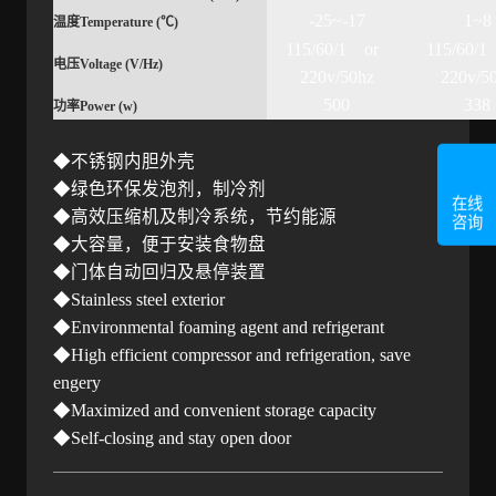
-25~-17
1~8
温度
Temperature (
℃
)
115/60/1 or
115/60/
电压
Voltage (V/Hz)
220v/50hz
220v/5
500
338
功率
Power (w)
◆不锈钢内胆外壳
◆绿色环保发泡剂，制冷剂
在线
◆高效压缩机及制冷系统，节约能源
咨询
◆大容量，便于安装食物盘
◆门体自动回归及悬停装置
◆
Stainless steel exterior
◆
Environmental foaming agent and refrigerant
◆
High efficient compressor and refrigeration, save
engery
◆
Maximized and convenient storage capacity
◆
Self-closing and stay open door