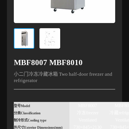
MBF8007 MBF8010
小二门冷冻冷藏冰箱 Two half-door freezer and
refrigerator
MBF8007
MBF80
型号
Model
冷冻freezer
冷藏refrige
分类
Classification
Ventilated
Ventila
制冷形式
Cooling type
730×845×2130
730×845×
外尺寸
Exterior Dimensions(mm)