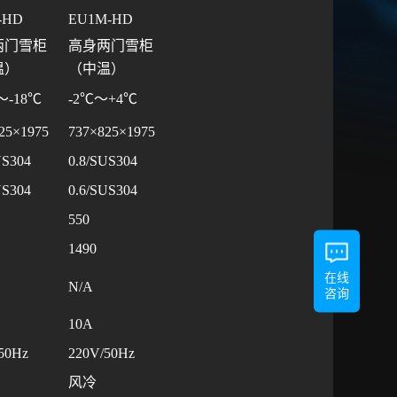
-HD
EU1M-HD
两门雪柜
高身两门雪柜
温）
（中温）
～-18℃
-2℃～+4℃
25×1975
737×825×1975
US304
0.8/SUS304
US304
0.6/SUS304
550
1490
在线
N/A
咨询
10A
50Hz
220V/50Hz
风冷