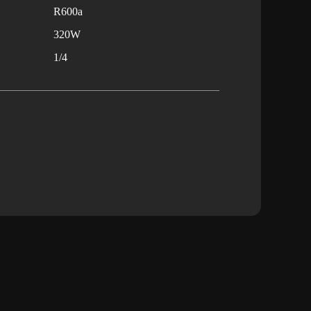
R600a
320W
1/4