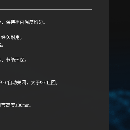
冷，保持柜内温度均匀。
。
，经久耐用。
霜。
。
度，节能环保。
。
于
90°
自动关闭，大于
90°
止回。
调节高度
±30mm
。