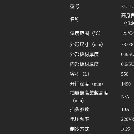
型号
EU1L
高身
名称
（低
温度范围（℃）
-25℃
外形尺寸（mm）
737×8
外部板材厚度
0.8/S
内部板材厚度
0.6/S
容积（L）
550
开门深度（mm）
1490
抽屉最高装载高度
N/A
（mm）
插头参数
10A
电压频率
220V/
制冷方式
风冷