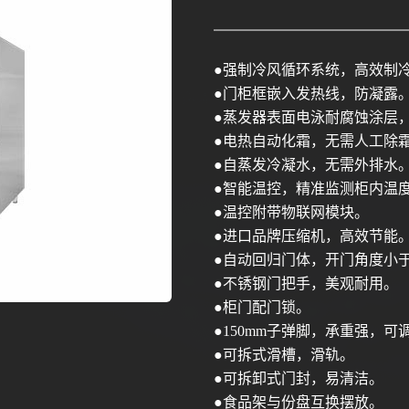
●
强制冷风循环系统，高效制
●
门柜框嵌入发热线，防凝露
●
蒸发器表面电泳耐腐蚀涂层
●
电热自动化霜，无需人工除
●
自蒸发冷凝水，无需外排水
●
智能温控，精准监测柜内温
●
温控附带物联网模块。
●
进口品牌压缩机，高效节能
●
自动回归门体，开门角度小
●
不锈钢门把手，美观耐用。
●
柜门配门锁。
●150mm
子弹脚，承重强，可
●
可拆式滑槽，滑轨。
●
可拆卸式门封，易清洁。
●
食品架与份盘互换摆放。