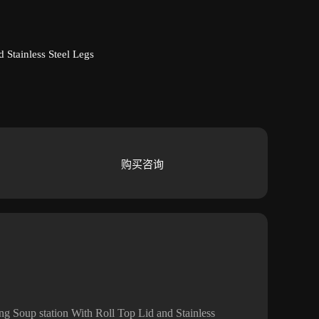
ainless Steel Legs
购买咨询
ation With Roll Top Lid and Stainless