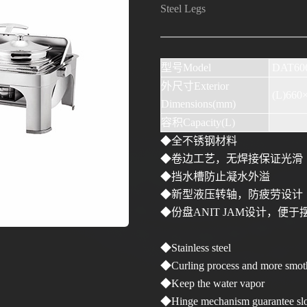
Steel Legs
型号
Model
DAT60
外尺寸
Exterior
(L)660
Dimensions(mm)
容积
Capacity(L)
◆全不锈钢材料
◆卷边工艺，无焊接保证光滑
◆挡水槽防止凝水外溢
◆新型液压转轴，防疲劳设计
◆份盘
ANIT JAM
设计，便于
◆
Stainless steel
◆
Curling process and more smot
◆
Keep the water vapor
◆
Hinge mechanism guarantee s