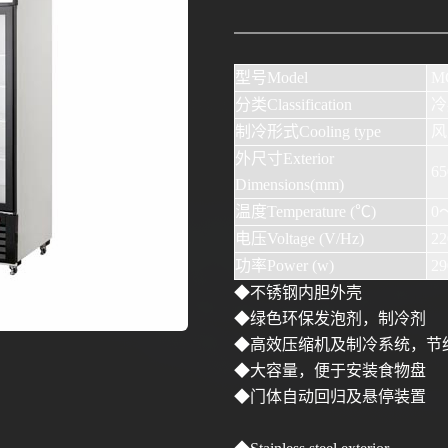
型号
Model
MC
分类
Classification
冷藏
制冷形式
Cooling type
风冷
外尺寸
Exterior
65
Dimensions(mm)
温度
Temperature (
℃
)
0
电压
Voltage (V/Hz)
22
功率
Power (w)
29
◆不锈钢内胆外壳
◆绿色环保发泡剂，制冷剂
◆高效压缩机及制冷系统，节
◆大容量，便于安装食物盘
◆门体自动回归及悬停装置