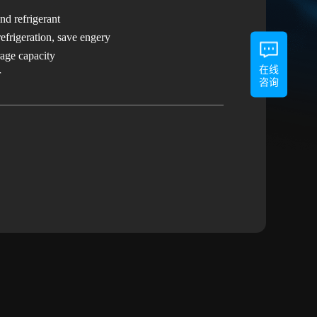
d refrigerant
efrigeration, save engery
age capacity
在线
r
咨询