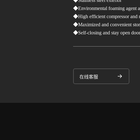
◆
Stainless steel exterior
◆
Environmental foaming agent an
◆
High efficient compressor and r
◆
Maximized and convenient stor
◆
Self-closing and stay open doo
在线客服