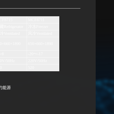
F8715
MCF8711
Refrigerator
冷冻Freezer
Ventilated
风冷Ventilated
0×660×1890
650×660×1890
～8
-20～-17
0V/50Hz
220V/50Hz
0
520
约能源