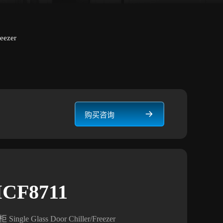
ezer
购买咨询
CF8711
Glass Door Chiller/Freezer