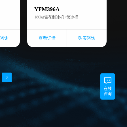
YFM396A
180kg雪花制冰机+储冰桶
咨询
查看详情
购买咨询
3
在线
咨询