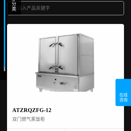
分
类
在线
咨询
ATZRQZFG-12
双门燃气蒸饭柜